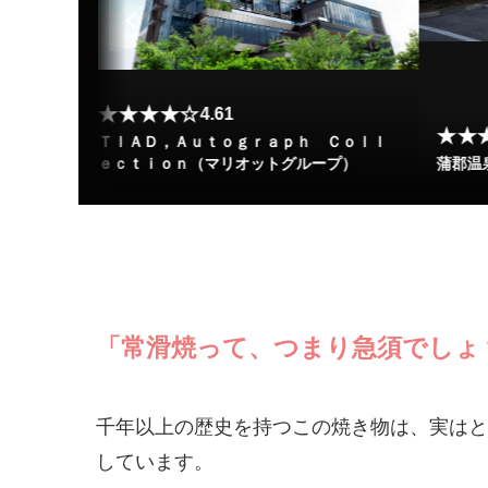
★★★★☆
4.61
★★
ＴＩＡＤ，Ａｕｔｏｇｒａｐｈ Ｃｏｌｌ
ｅｃｔｉｏｎ（マリオットグループ）
蒲郡温
「常滑焼って、つまり急須でしょ
千年以上の歴史を持つこの焼き物は、実はと
しています。