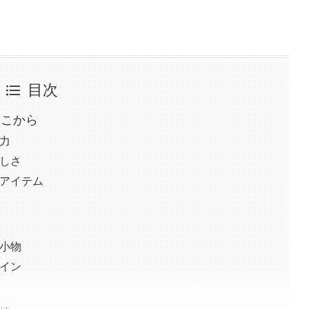
目次
ここから
力
しさ
アイテム
力
小物
イン
界