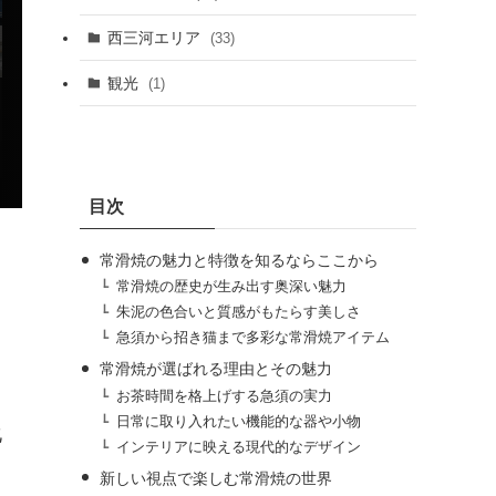
西三河エリア
(33)
観光
(1)
★★★★☆
4.78
日間賀島 島別荘悠月
目次
常滑焼の魅力と特徴を知るならここから
常滑焼の歴史が生み出す奥深い魅力
朱泥の色合いと質感がもたらす美しさ
急須から招き猫まで多彩な常滑焼アイテム
常滑焼が選ばれる理由とその魅力
お茶時間を格上げする急須の実力
日常に取り入れたい機能的な器や小物
化
インテリアに映える現代的なデザイン
新しい視点で楽しむ常滑焼の世界