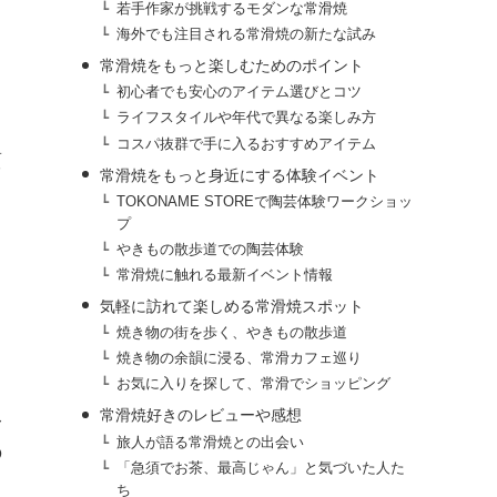
若手作家が挑戦するモダンな常滑焼
海外でも注目される常滑焼の新たな試み
常滑焼をもっと楽しむためのポイント
初心者でも安心のアイテム選びとコツ
ライフスタイルや年代で異なる楽しみ方
コスパ抜群で手に入るおすすめアイテム
質
常滑焼をもっと身近にする体験イベント
TOKONAME STOREで陶芸体験ワークショッ
プ
やきもの散歩道での陶芸体験
常滑焼に触れる最新イベント情報
気軽に訪れて楽しめる常滑焼スポット
焼き物の街を歩く、やきもの散歩道
焼き物の余韻に浸る、常滑カフェ巡り
て
お気に入りを探して、常滑でショッピング
み
常滑焼好きのレビューや感想
旅人が語る常滑焼との出会い
の
「急須でお茶、最高じゃん」と気づいた人た
ち