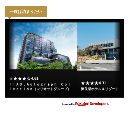
一度は泊まりたい
★★★★☆
4.61
★★★★
4.31
ＴＩＡＤ，Ａｕｔｏｇｒａｐｈ Ｃｏｌ
ｌｅｃｔｉｏｎ（マリオットグループ）
伊良湖ホテル＆リゾート