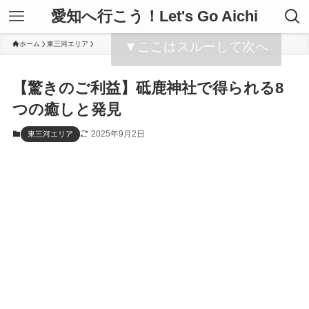
愛知へ行こう！Let's Go Aichi
▼ここはスルーして次へ
ホーム
東三河エリア
【驚きのご利益】砥鹿神社で得られる8
つの癒しと発見
2025年9月2日
東三河エリア