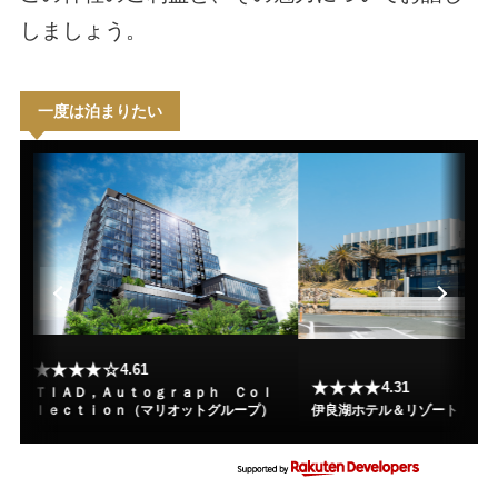
しましょう。
一度は泊まりたい
★★★★☆
4.61
★★★★
4.31
ＴＩＡＤ，Ａｕｔｏｇｒａｐｈ Ｃｏｌ
ｌｅｃｔｉｏｎ（マリオットグループ）
伊良湖ホテル＆リゾート