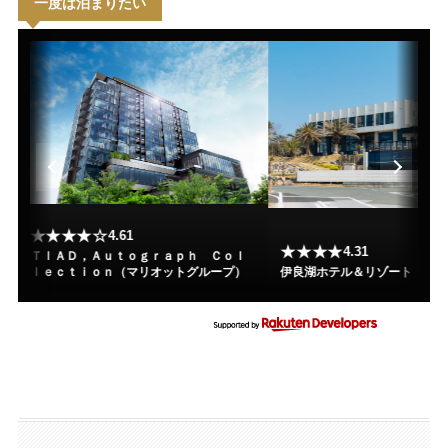
一度は泊まりたい
★★★★☆
4.61
★★★★
4.31
ＴＩＡＤ，Ａｕｔｏｇｒａｐｈ Ｃｏｌ
ｌｅｃｔｉｏｎ（マリオットグループ）
伊良湖ホテル＆リゾート