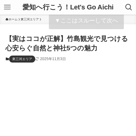
愛知へ行こう！Let's Go Aichi
▼ここはスルーして次へ
ホーム
東三河エリア
【実はココが正解】竹島観光で見つける
心安らぐ自然と神社5つの魅力
2025年11月3日
東三河エリア