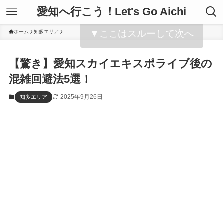
愛知へ行こう！Let's Go Aichi
▼ここはスルーして次へ
ホーム
知多エリア
【驚き】愛知スカイエキスポライブ後の
混雑回避法5選！
2025年9月26日
知多エリア