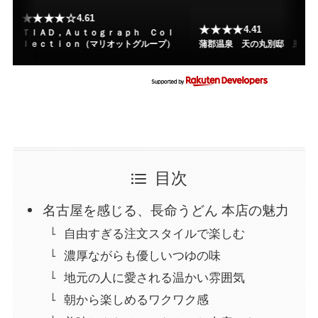
★★★★☆
4.61
★★★★
4.41
ＴＩＡＤ，Ａｕｔｏｇｒａｐｈ Ｃｏｌ
ｌｅｃｔｉｏｎ（マリオットグループ）
蒲郡温泉 天の丸別邸 風の
目次
名古屋を感じる、長命うどん 本店の魅力
自由すぎる注文スタイルで楽しむ
濃厚ながらも優しいつゆの味
地元の人に愛される温かい雰囲気
朝から楽しめるワクワク感